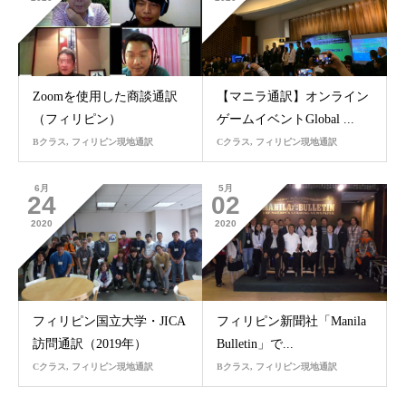
Zoomを使用した商談通訳
【マニラ通訳】オンライン
（フィリピン）
ゲームイベントGlobal ...
Bクラス
,
フィリピン現地通訳
Cクラス
,
フィリピン現地通訳
6月
5月
24
02
2020
2020
フィリピン国立大学・JICA
フィリピン新聞社「Manila
訪問通訳（2019年）
Bulletin」で...
Cクラス
,
フィリピン現地通訳
Bクラス
,
フィリピン現地通訳