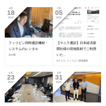
6月
7月
18
05
2023
2022
フィリピン同時通訳機材・
【マニラ通訳】日本経済新
システムのレンタル
聞社様の現地取材でご利用
いた...
未分類
Bクラス
,
フィリピン現地通訳
6月
5月
23
31
2022
2022