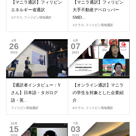
【マニラ通訳】フィリピン
【マニラ通訳】フィリピン
エネルギー省通訳
大手不動産デベロッパー
SMD...
Aクラス
,
フィリピン現地通訳
Aクラス
,
フィリピン現地通訳
4月
6月
26
07
2022
2021
【通訳者インタビュー：Y
【オンライン通訳】マニラ
さん】日本語・タガログ
の学生を対象とした企業紹
語・英...
介
フィリピン現地通訳
Bクラス
,
フィリピン現地通訳
10月
7月
15
03
2020
2020