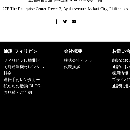
愛知県名古屋市中区栄5-26-36 GS栄II 7階
27F The Enterprise Center Tower 2, Ayala Avenue, Makati City, Philippines
通訳-フィリピン-
会社概要
お問い
フィリピン現地通訳
株式会社ピノラ
翻訳のお
同時通訳機材レンタル
代表挨拶
通訳のお
料金
採用情報
運転手付レンタカー
プライバ
私たちの活動-BLOG-
通訳利用
お見積・ご予約