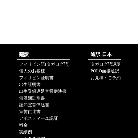
翻訳
通訳-日本-
フィリピン語(タガログ語)
タガログ語通訳
個人のお客様
POLO面接通訳
フィリピン証明書
お見積・ご予約
出生証明書
出生登録遅延宣誓供述書
無婚姻証明書
認知宣誓供述書
宣誓供述書
アポスティーユ認証
料金
実績例