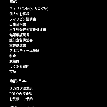
翻訳
フィリピン語(タガログ語)
個人のお客様
フィリピン証明書
出生証明書
出生登録遅延宣誓供述書
無婚姻証明書
認知宣誓供述書
宣誓供述書
アポスティーユ認証
料金
実績例
よくある質問
英語
通訳-日本-
タガログ語通訳
POLO面接通訳
お見積・ご予約