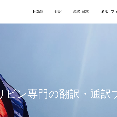
HOME
翻訳
通訳-日本-
通訳 -フ
リピン専門の翻訳・通訳