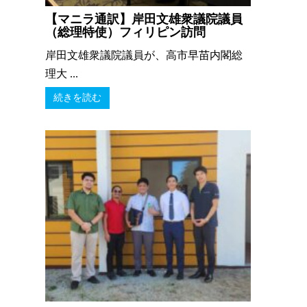
【マニラ通訳】岸田文雄衆議院議員
（総理特使）フィリピン訪問
岸田文雄衆議院議員が、高市早苗内閣総
理大 ...
続きを読む