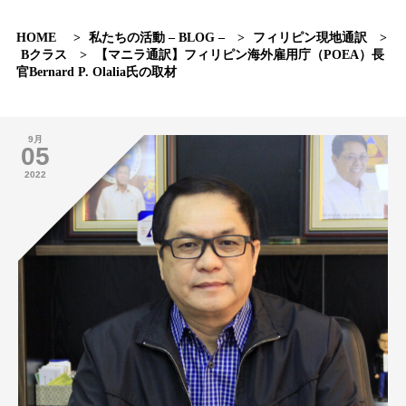
HOME
>
私たちの活動 – BLOG –
>
フィリピン現地通訳
>
Bクラス
>
【マニラ通訳】フィリピン海外雇用庁（POEA）長
官Bernard P. Olalia氏の取材
9月
05
2022