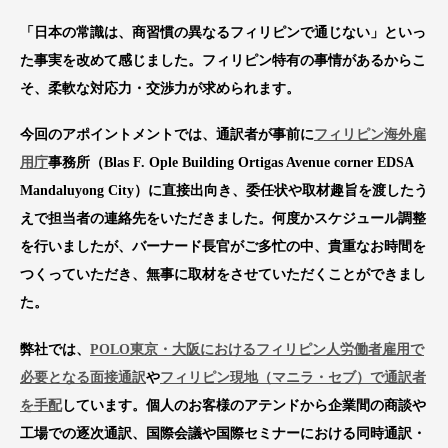
「日本の常識は、商習慣の異なるフィリピンで通じない」といっ
た事実を改めて感じました。フィリピン特有の事情があるからこ
そ、柔軟な対応力・交渉力が求められます。
今回のアポイントメントでは、通訳者が事前に
フィリピン海外雇
用庁
事務所（Blas F. Ople Building Ortigas Avenue corner EDSA
Mandaluyong City）に直接出向き、委任状や取材趣旨を渡したう
えで担当者の連絡先をいただきました。何度かスケジュール調整
を行いましたが、バーナード長官がご多忙の中、貴重なお時間を
つくっていただき、無事に取材をさせていただくことができまし
た。
弊社では、
POLO東京・大阪におけるフィリピン人労働者雇用で
必要となる面接通訳
や
フィリピン現地（マニラ・セブ）で通訳者
を手配
しています。個人のお客様のアテンドから企業間の商談や
工場での逐次通訳、国際会議や国際セミナーにおける同時通訳・